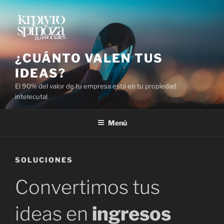
Ir
al
contenido
¿CUÁNTO VALEN TUS
IDEAS?
El 90% del valor de tu empresa está en tu propiedad
intelecutal
Menú
SOLUCIONES
Convertimos tus
ideas en
ingresos